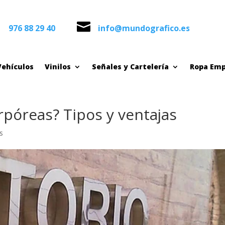


976 88 29 40
info@mundografico.es
976 88 29 40
info@mundografico.es
Vehículos
Vinilos
Señales y Cartelería
Ropa Emp
Vehículos
Vinilos
Señales y Cartelería
Ropa Emp
rpóreas? Tipos y ventajas
s