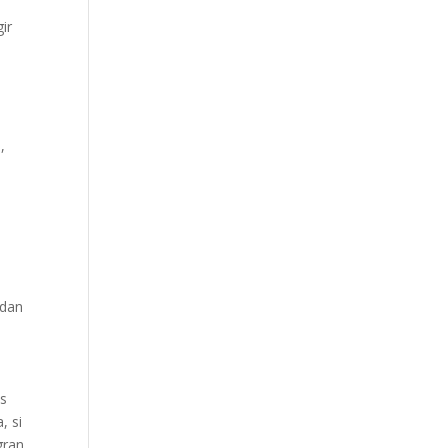
ir
,
 dan
ás
, si
gran