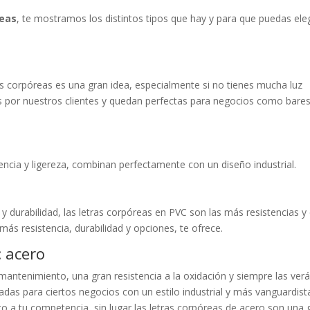
reas
, te mostramos los distintos tipos que hay y para que puedas eleg
ras corpóreas es una gran idea, especialmente si no tienes mucha luz
 por nuestros clientes y quedan perfectas para negocios como bares
encia y ligereza, combinan perfectamente con un diseño industrial.
a y durabilidad, las letras corpóreas en PVC son las más resistencias y
más resistencia, durabilidad y opciones, te ofrece.
: acero
mantenimiento, una gran resistencia a la oxidación y siempre las ver
das para ciertos negocios con un estilo industrial y más vanguardista
 a tu competencia, sin lugar las letras corpóreas de acero son una 