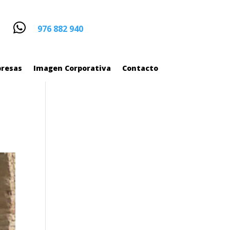


976 882 940
976 882 940
resas
Imagen Corporativa
Contacto
resas
Imagen Corporativa
Contacto