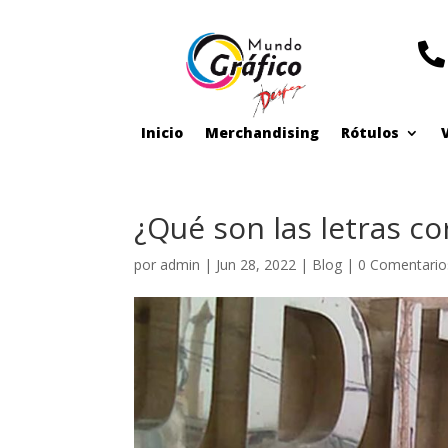


Inicio
Merchandising
Rótulos
Inicio
Merchandising
Rótulos
¿Qué son las letras co
por
admin
|
Jun 28, 2022
|
Blog
|
0 Comentario