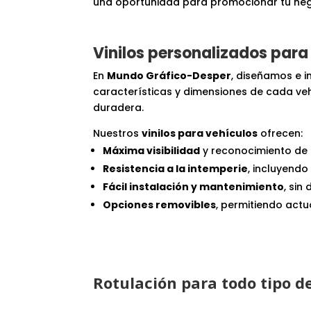
una oportunidad para promocionar tu neg
Vinilos personalizados para
En
Mundo Gráfico-Desper
, diseñamos e 
características y dimensiones de cada veh
duradera.
Nuestros
vinilos para vehículos
ofrecen:
Máxima visibilidad
y reconocimiento de
Resistencia a la intemperie
, incluyendo 
Fácil instalación y mantenimiento
, sin
Opciones removibles
, permitiendo actu
Rotulación para todo tipo d