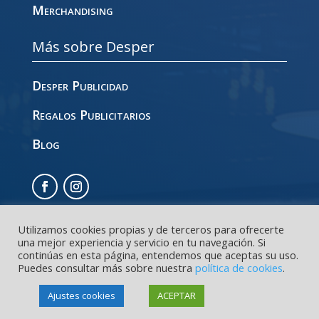
Merchandising
Más sobre Desper
Desper Publicidad
Regalos Publicitarios
Blog
Utilizamos cookies propias y de terceros para ofrecerte
una mejor experiencia y servicio en tu navegación. Si
continúas en esta página, entendemos que aceptas su uso.
Política de cookies
|
Privacidad
|
Aviso legal
Puedes consultar más sobre nuestra
política de cookies
.
Ajustes cookies
ACEPTAR